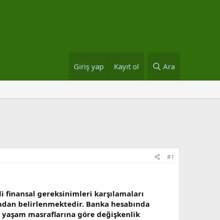
Giriş yap
Kayıt ol
Ara
#1
i finansal gereksinimleri karşılamaları
afından belirlenmektedir. Banka hesabında
 yaşam masraflarına göre değişkenlik