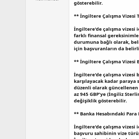
gösterebilir.
a
a
t
r
a
i
**
İngiltere Çalışma Vizesi 
n
h
i
İngiltere'de çalışma vizesi i
farklı finansal gereksiniml
durumuna bağlı olarak, belir
için başvuranların da belir
**
İngiltere Çalışma Vizesi
İngiltere'de çalışma vizesi
karşılayacak kadar paraya 
düzenli olarak güncellenen b
az 945 GBP'ye (İngiliz Sterl
değişiklik gösterebilir.
**
Banka Hesabındaki Para M
İngiltere'de çalışma vizesi 
başvuru sahibinin vize türü,