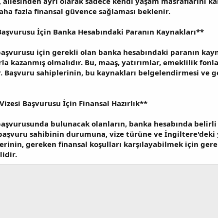
 ailesinden ayrı olarak sadece kendi yaşam masraflarını kar
daha fazla finansal güvence sağlaması beklenir.
 Başvurusu İçin Banka Hesabındaki Paranın Kaynakları**
 başvurusu için gerekli olan banka hesabındaki paranın kayn
la kazanmış olmalıdır. Bu, maaş, yatırımlar, emeklilik fonla
ir. Başvuru sahiplerinin, bu kaynakları belgelendirmesi ve
Vizesi Başvurusu İçin Finansal Hazırlık**
 başvurusunda bulunacak olanların, banka hesabında belirli
başvuru sahibinin durumuna, vize türüne ve İngiltere'deki
erinin, gereken finansal koşulları karşılayabilmek için gere
idir.