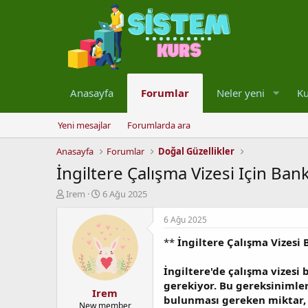
Anasayfa
Forumlar
Neler yeni
Ku
Yeni mesajlar
Forumlarda ara
Anasayfa
Forumlar
Doğal Güzellikler
İngiltere Çalışma Vizesi Için Ba
K
B
Irem
6 Ağu 2025
o
a
n
ş
6 Ağu 2025
u
l
**
İngiltere Çalışma Vizesi
y
a
u
n
b
g
İngiltere'de çalışma vizesi
a
ı
gerekiyor. Bu gereksinimler
Irem
ş
ç
bulunması gereken miktar, 
l
t
New member