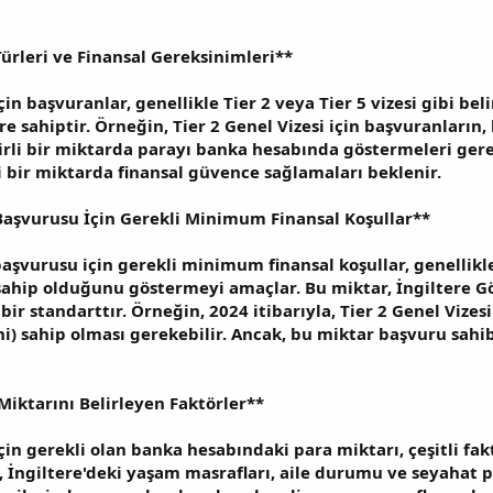
Türleri ve Finansal Gereksinimleri**
çin başvuranlar, genellikle Tier 2 veya Tier 5 vizesi gibi beli
ere sahiptir. Örneğin, Tier 2 Genel Vizesi için başvuranları
li bir miktarda parayı banka hesabında göstermeleri gerekeb
li bir miktarda finansal güvence sağlamaları beklenir.
 Başvurusu İçin Gerekli Minimum Finansal Koşullar**
 başvurusu için gerekli minimum finansal koşullar, genellik
sahip olduğunu göstermeyi amaçlar. Bu miktar, İngiltere G
ir standarttır. Örneğin, 2024 itibarıyla, Tier 2 Genel Vize
ini) sahip olması gerekebilir. Ancak, bu miktar başvuru sahi
iktarını Belirleyen Faktörler**
için gerekli olan banka hesabındaki para miktarı, çeşitli fak
 İngiltere'deki yaşam masrafları, aile durumu ve seyahat pla