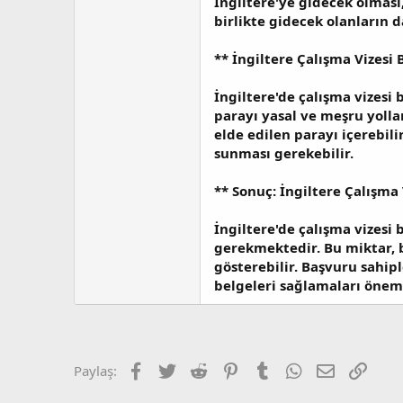
İngiltere'ye gidecek olması,
birlikte gidecek olanların 
**
İngiltere Çalışma Vizesi
İngiltere'de çalışma vizesi
parayı yasal ve meşru yollar
elde edilen parayı içerebil
sunması gerekebilir.
**
Sonuç: İngiltere Çalışma 
İngiltere'de çalışma vizesi
gerekmektedir. Bu miktar, 
gösterebilir. Başvuru sahipl
belgeleri sağlamaları öneml
Facebook
Twitter
Reddit
Pinterest
Tumblr
WhatsApp
E-posta
Link
Paylaş: