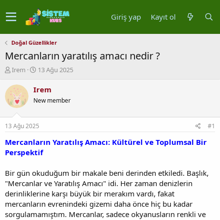
Giriş yap
Kayıt ol
Doğal Güzellikler
Mercanların yaratılış amacı nedir ?
K
B
Irem
13 Ağu 2025
o
a
n
ş
Irem
u
l
New member
y
a
u
n
b
g
13 Ağu 2025
#1
a
ı
ş
ç
Mercanların Yaratılış Amacı: Kültürel ve Toplumsal Bir
l
t
Perspektif
a
a
t
r
Bir gün okuduğum bir makale beni derinden etkiledi. Başlık,
a
i
"Mercanlar ve Yaratılış Amacı" idi. Her zaman denizlerin
n
h
derinliklerine karşı büyük bir merakım vardı, fakat
i
mercanların evrenindeki gizemi daha önce hiç bu kadar
sorgulamamıştım. Mercanlar, sadece okyanusların renkli ve