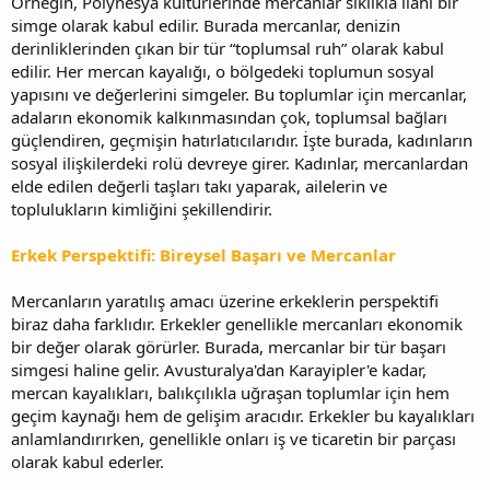
Örneğin, Polynesya kültürlerinde mercanlar sıklıkla ilahi bir
simge olarak kabul edilir. Burada mercanlar, denizin
derinliklerinden çıkan bir tür “toplumsal ruh” olarak kabul
edilir. Her mercan kayalığı, o bölgedeki toplumun sosyal
yapısını ve değerlerini simgeler. Bu toplumlar için mercanlar,
adaların ekonomik kalkınmasından çok, toplumsal bağları
güçlendiren, geçmişin hatırlatıcılarıdır. İşte burada, kadınların
sosyal ilişkilerdeki rolü devreye girer. Kadınlar, mercanlardan
elde edilen değerli taşları takı yaparak, ailelerin ve
toplulukların kimliğini şekillendirir.
Erkek Perspektifi: Bireysel Başarı ve Mercanlar
Mercanların yaratılış amacı üzerine erkeklerin perspektifi
biraz daha farklıdır. Erkekler genellikle mercanları ekonomik
bir değer olarak görürler. Burada, mercanlar bir tür başarı
simgesi haline gelir. Avusturalya'dan Karayipler'e kadar,
mercan kayalıkları, balıkçılıkla uğraşan toplumlar için hem
geçim kaynağı hem de gelişim aracıdır. Erkekler bu kayalıkları
anlamlandırırken, genellikle onları iş ve ticaretin bir parçası
olarak kabul ederler.