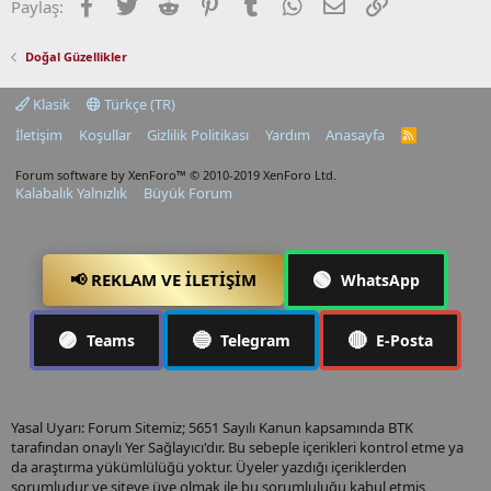
Facebook
Twitter
Reddit
Pinterest
Tumblr
WhatsApp
E-posta
Link
Paylaş:
Doğal Güzellikler
Klasik
Türkçe (TR)
İletişim
Koşullar
Gizlilik Politikası
Yardım
Anasayfa
R
S
S
Forum software by XenForo™
© 2010-2019 XenForo Ltd.
Kalabalık Yalnızlık
Büyük Forum
🟢
📢 REKLAM VE İLETIŞIM
WhatsApp
🟣
🔵
🔴
Teams
Telegram
E-Posta
Yasal Uyarı: Forum Sitemiz; 5651 Sayılı Kanun kapsamında BTK
tarafından onaylı Yer Sağlayıcı'dır. Bu sebeple içerikleri kontrol etme ya
da araştırma yükümlülüğü yoktur. Üyeler yazdığı içeriklerden
sorumludur ve siteye üye olmak ile bu sorumluluğu kabul etmiş