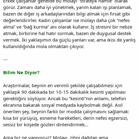
Erkek çalışanlar genelde bu molayı “stratejik hamle” olarak
görür. Zamanı daha iyi yönetmek, yarım kalan işi planlamak,
bazen de diğer iş arkadaşlarından bilgi almak için fırsat gibi
değerlendirirler. Kadın çalışanlar ise molayı daha çok “nefes
alma” ve “bağ kurma” anı olarak kullanır. İş stresini bir nebze
atmak, birbirine hal hatır sormak, bazen de duygusal destek
vermek. İki yaklaşımın da güçlü yanları var, ama ikisi de yanlış
kullanıldığında mola olmaktan çıkıyor.
---
Bilim Ne Diyor?
Araştırmalar, beynin en verimli şekilde çalışabilmesi için
yaklaşık 90 dakikada bir 10-15 dakikalık kesinti yapılması
gerektiğini söylüyor. Ancak bu “kesinti”nin anlamı, telefon
ekranına bakarak sosyal medyada kaybolmak değil. Asıl
önerilen şey, beynin farklı bir modda çalışmasını sağlamak:
kısa bir yürüyüş, esneme hareketleri, derin nefes egzersizi,
sessiz bir köşede gözleri dinlendirmek…
Ama biz ne yapıyoruz? Molayı, zihni dağıtan ama