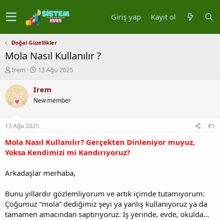
Giriş yap
Kayıt ol
Doğal Güzellikler
Mola Nasıl Kullanılır ?
K
B
Irem
13 Ağu 2025
o
a
n
ş
Irem
u
l
New member
y
a
u
n
b
g
13 Ağu 2025
#1
a
ı
ş
ç
Mola Nasıl Kullanılır? Gerçekten Dinleniyor muyuz,
l
t
Yoksa Kendimizi mi Kandırıyoruz?
a
a
t
r
Arkadaşlar merhaba,
a
i
n
h
Bunu yıllardır gözlemliyorum ve artık içimde tutamıyorum:
i
Çoğumuz “mola” dediğimiz şeyi ya yanlış kullanıyoruz ya da
tamamen amacından saptırıyoruz. İş yerinde, evde, okulda…