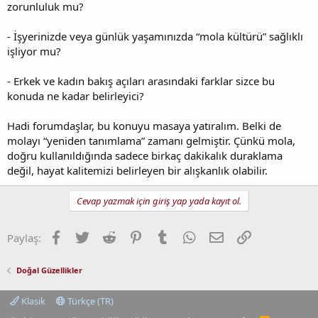
zorunluluk mu?
- İşyerinizde veya günlük yaşamınızda “mola kültürü” sağlıklı
işliyor mu?
- Erkek ve kadın bakış açıları arasındaki farklar sizce bu
konuda ne kadar belirleyici?
Hadi forumdaşlar, bu konuyu masaya yatıralım. Belki de
molayı “yeniden tanımlama” zamanı gelmiştir. Çünkü mola,
doğru kullanıldığında sadece birkaç dakikalık duraklama
değil, hayat kalitemizi belirleyen bir alışkanlık olabilir.
Cevap yazmak için giriş yap yada kayıt ol.
Facebook
Twitter
Reddit
Pinterest
Tumblr
WhatsApp
E-posta
Link
Paylaş:
Doğal Güzellikler
Klasik
Türkçe (TR)