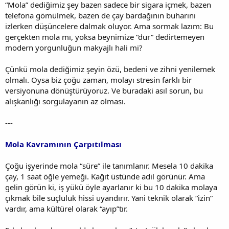
“Mola” dediğimiz şey bazen sadece bir sigara içmek, bazen
telefona gömülmek, bazen de çay bardağının buharını
izlerken düşüncelere dalmak oluyor. Ama sormak lazım: Bu
gerçekten mola mı, yoksa beynimize “dur” dedirtemeyen
modern yorgunluğun makyajlı hali mi?
Çünkü mola dediğimiz şeyin özü, bedeni ve zihni yenilemek
olmalı. Oysa biz çoğu zaman, molayı stresin farklı bir
versiyonuna dönüştürüyoruz. Ve buradaki asıl sorun, bu
alışkanlığı sorgulayanın az olması.
---
Mola Kavramının Çarpıtılması
Çoğu işyerinde mola “süre” ile tanımlanır. Mesela 10 dakika
çay, 1 saat öğle yemeği. Kağıt üstünde adil görünür. Ama
gelin görün ki, iş yükü öyle ayarlanır ki bu 10 dakika molaya
çıkmak bile suçluluk hissi uyandırır. Yani teknik olarak “izin”
vardır, ama kültürel olarak “ayıp”tır.