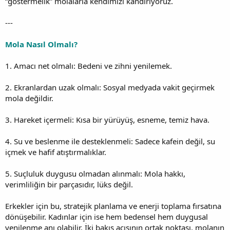
“göstermelik” molalarla kendimizi kandırıyoruz.
---
Mola Nasıl Olmalı?
1. Amacı net olmalı: Bedeni ve zihni yenilemek.
2. Ekranlardan uzak olmalı: Sosyal medyada vakit geçirmek
mola değildir.
3. Hareket içermeli: Kısa bir yürüyüş, esneme, temiz hava.
4. Su ve beslenme ile desteklenmeli: Sadece kafein değil, su
içmek ve hafif atıştırmalıklar.
5. Suçluluk duygusu olmadan alınmalı: Mola hakkı,
verimliliğin bir parçasıdır, lüks değil.
Erkekler için bu, stratejik planlama ve enerji toplama fırsatına
dönüşebilir. Kadınlar için ise hem bedensel hem duygusal
yenilenme anı olabilir. İki bakış açısının ortak noktası, molanın