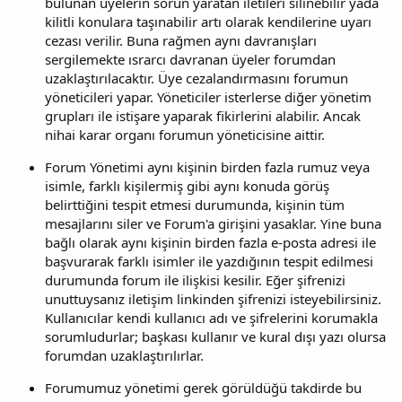
bulunan üyelerin sorun yaratan iletileri silinebilir yada
kilitli konulara taşınabilir artı olarak kendilerine uyarı
cezası verilir. Buna rağmen aynı davranışları
sergilemekte ısrarcı davranan üyeler forumdan
uzaklaştırılacaktır. Üye cezalandırmasını forumun
yöneticileri yapar. Yöneticiler isterlerse diğer yönetim
grupları ile istişare yaparak fikirlerini alabilir. Ancak
nihai karar organı forumun yöneticisine aittir.
Forum Yönetimi aynı kişinin birden fazla rumuz veya
isimle, farklı kişilermiş gibi aynı konuda görüş
belirttiğini tespit etmesi durumunda, kişinin tüm
mesajlarını siler ve Forum'a girişini yasaklar. Yine buna
bağlı olarak aynı kişinin birden fazla e-posta adresi ile
başvurarak farklı isimler ile yazdığının tespit edilmesi
durumunda forum ile ilişkisi kesilir. Eğer şifrenizi
unuttuysanız iletişim linkinden şifrenizi isteyebilirsiniz.
Kullanıcılar kendi kullanıcı adı ve şifrelerini korumakla
sorumludurlar; başkası kullanır ve kural dışı yazı olursa
forumdan uzaklaştırılırlar.
Forumumuz yönetimi gerek görüldüğü takdirde bu