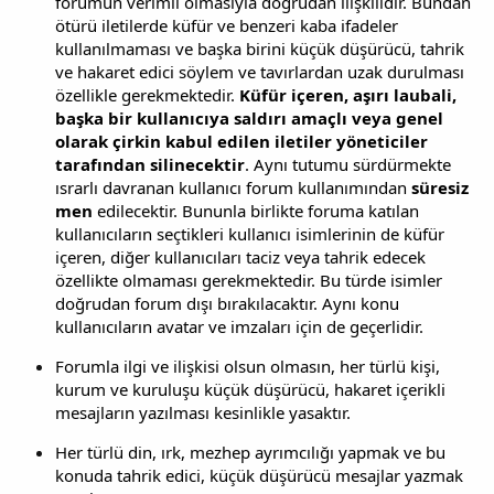
forumun verimli olmasıyla doğrudan ilişkilidir. Bundan
ötürü iletilerde küfür ve benzeri kaba ifadeler
kullanılmaması ve başka birini küçük düşürücü, tahrik
ve hakaret edici söylem ve tavırlardan uzak durulması
özellikle gerekmektedir.
Küfür içeren, aşırı laubali,
başka bir kullanıcıya saldırı amaçlı veya genel
olarak çirkin kabul edilen iletiler yöneticiler
tarafından silinecektir
. Aynı tutumu sürdürmekte
ısrarlı davranan kullanıcı forum kullanımından
süresiz
men
edilecektir. Bununla birlikte foruma katılan
kullanıcıların seçtikleri kullanıcı isimlerinin de küfür
içeren, diğer kullanıcıları taciz veya tahrik edecek
özellikte olmaması gerekmektedir. Bu türde isimler
doğrudan forum dışı bırakılacaktır. Aynı konu
kullanıcıların avatar ve imzaları için de geçerlidir.
Forumla ilgi ve ilişkisi olsun olmasın, her türlü kişi,
kurum ve kuruluşu küçük düşürücü, hakaret içerikli
mesajların yazılması kesinlikle yasaktır.
Her türlü din, ırk, mezhep ayrımcılığı yapmak ve bu
konuda tahrik edici, küçük düşürücü mesajlar yazmak