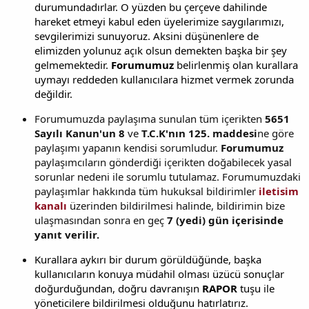
durumundadırlar. O yüzden bu çerçeve dahilinde
hareket etmeyi kabul eden üyelerimize saygılarımızı,
sevgilerimizi sunuyoruz. Aksini düşünenlere de
elimizden yolunuz açık olsun demekten başka bir şey
gelmemektedir.
Forumumuz
belirlenmiş olan kurallara
uymayı reddeden kullanıcılara hizmet vermek zorunda
değildir.
Forumumuzda paylaşıma sunulan tüm içerikten
5651
Sayılı Kanun'un 8
ve
T.C.K'nın 125. maddesi
ne göre
paylaşımı yapanın kendisi sorumludur.
Forumumuz
paylaşımcıların gönderdiği içerikten doğabilecek yasal
sorunlar nedeni ile sorumlu tutulamaz. Forumumuzdaki
paylaşımlar hakkında tüm hukuksal bildirimler
iletisim
kanalı
üzerinden bildirilmesi halinde, bildirimin bize
ulaşmasından sonra en geç
7 (yedi) gün içerisinde
yanıt verilir.
Kurallara aykırı bir durum görüldüğünde, başka
kullanıcıların konuya müdahil olması üzücü sonuçlar
doğurduğundan, doğru davranışın
RAPOR
tuşu ile
yöneticilere bildirilmesi olduğunu hatırlatırız.