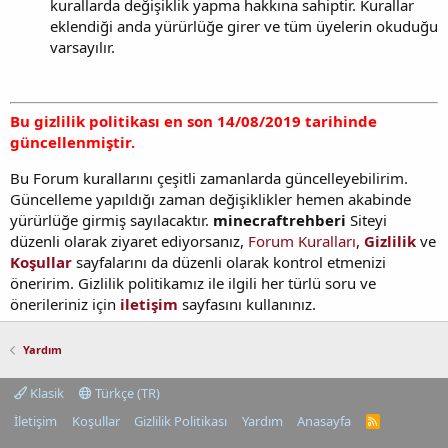
kurallarda değişiklik yapma hakkına sahiptir. Kurallar
eklendiği anda yürürlüğe girer ve tüm üyelerin okuduğu
varsayılır.
Bu gizlilik politikası en son 14/08/2019 tarihinde
güncellenmiştir.
Bu Forum kurallarını çeşitli zamanlarda güncelleyebilirim.
Güncelleme yapıldığı zaman değişiklikler hemen akabinde
yürürlüğe girmiş sayılacaktır.
minecraftrehberi
Siteyi
düzenli olarak ziyaret ediyorsanız,
Forum Kuralları
,
Gizlilik
ve
Koşullar
sayfalarını da düzenli olarak kontrol etmenizi
öneririm. Gizlilik politikamız ile ilgili her türlü soru ve
önerileriniz için
iletişim
sayfasını kullanınız.
Yardım
Klasik
Türkçe (TR)
İletişim
Koşullar
Gizlilik Politikası
Yardım
Anasayfa
R
S