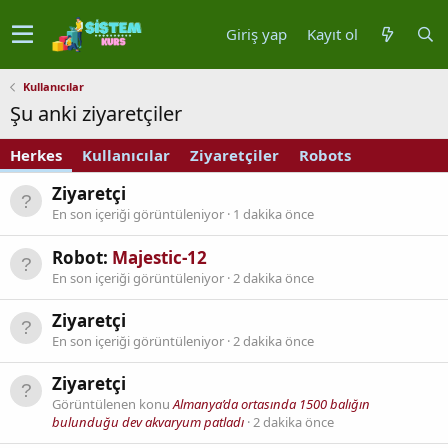
Giriş yap
Kayıt ol
Kullanıcılar
Şu anki ziyaretçiler
Herkes
Kullanıcılar
Ziyaretçiler
Robots
Ziyaretçi
En son içeriği görüntüleniyor
1 dakika önce
Robot:
Majestic-12
En son içeriği görüntüleniyor
2 dakika önce
Ziyaretçi
En son içeriği görüntüleniyor
2 dakika önce
Ziyaretçi
Görüntülenen konu
Almanya’da ortasında 1500 balığın
bulunduğu dev akvaryum patladı
2 dakika önce