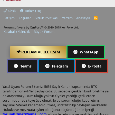
Klasik
Türkçe (TR)
İletişim
Koşullar
Gizlilik Politikası
Yardım
Anasayfa
R
S
S
Forum software by XenForo™
© 2010-2019 XenForo Ltd.
Kalabalık Yalnızlık
Büyük Forum
🟢
📢 REKLAM VE İLETIŞIM
WhatsApp
🟣
🔵
🔴
Teams
Telegram
E-Posta
Yasal Uyarı: Forum Sitemiz; 5651 Sayılı Kanun kapsamında BTK
tarafından onaylı Yer Sağlayıcı'dır. Bu sebeple içerikleri kontrol etme ya
da araştırma yükümlülüğü yoktur. Üyeler yazdığı içeriklerden
sorumludur ve siteye üye olmak ile bu sorumluluğu kabul etmiş
sayılırlar. Sitemiz kar amacı gütmez, ücretsiz bilgi paylaşım merkezidir.
Hukuka ve mevzuata aykırı olduğunu düşündüğünüz içeriği
forumhizmeti@gmail.com
adresi ile iletişime geçerek bildirebilirsiniz.