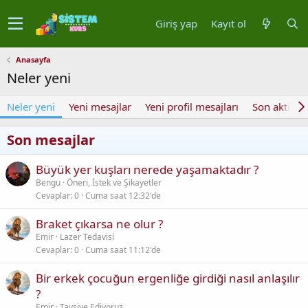
Giriş yap
Kayıt ol
Anasayfa
Neler yeni
Neler yeni
Yeni mesajlar
Yeni profil mesajları
Son aktivite
Son mesajlar
Büyük yer kuşları nerede yaşamaktadır ?
Bengu
Öneri, İstek ve Şikayetler
Cevaplar
0
Cuma saat 12:32'de
Braket çıkarsa ne olur ?
Emir
Lazer Tedavisi
Cevaplar
0
Cuma saat 11:12'de
Bir erkek çocuğun ergenliğe girdiği nasıl anlaşılır
?
Emir
Tavsiye Ediyoruz