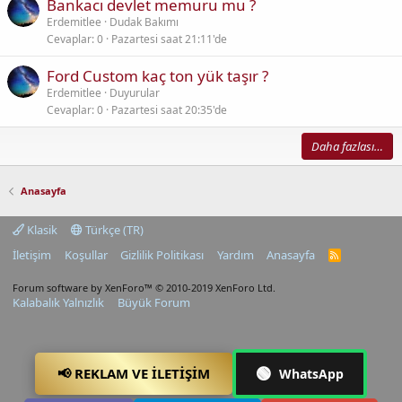
Bankacı devlet memuru mu ?
Erdemitlee
Dudak Bakımı
Cevaplar
0
Pazartesi saat 21:11'de
Ford Custom kaç ton yük taşır ?
Erdemitlee
Duyurular
Cevaplar
0
Pazartesi saat 20:35'de
Daha fazlası…
Anasayfa
Klasik
Türkçe (TR)
İletişim
Koşullar
Gizlilik Politikası
Yardım
Anasayfa
R
S
S
Forum software by XenForo™
© 2010-2019 XenForo Ltd.
Kalabalık Yalnızlık
Büyük Forum
🟢
📢 REKLAM VE İLETIŞIM
WhatsApp